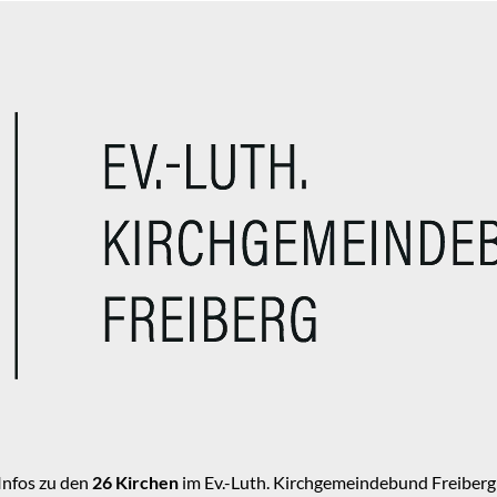
Infos zu den
26 Kirchen
im Ev.-Luth. Kirchgemeindebund Freiberg