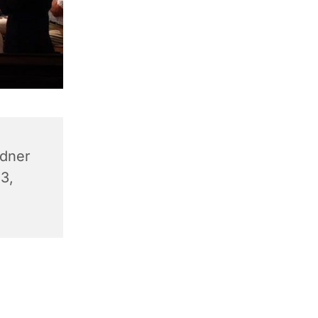
dner
 3,