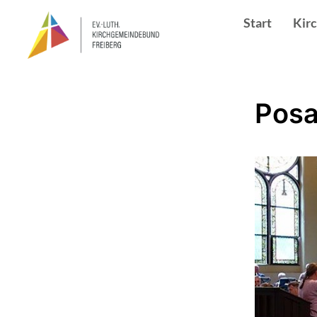
Start
Kir
Posa