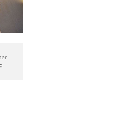
ner
rg