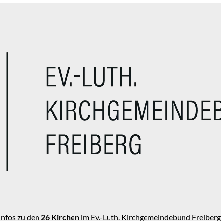
Infos zu den
26 Kirchen
im Ev.-Luth. Kirchgemeindebund Freiberg