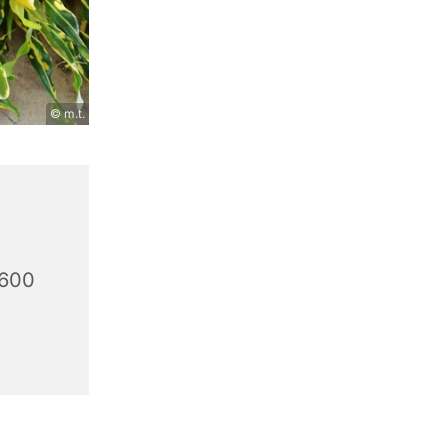
© m.t.
9600