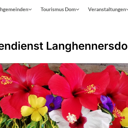
chgemeinden
Tourismus Dom
Veranstaltungen
endienst Langhennersdo