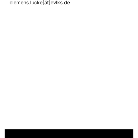
clemens.lucke[ät]evlks.de