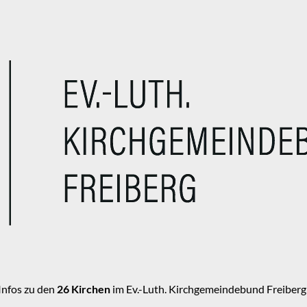
Infos zu den
26 Kirchen
im Ev.-Luth. Kirchgemeindebund Freiberg