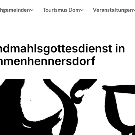
chgemeinden
Tourismus Dom
Veranstaltungen
dmahlsgottesdienst in
mmenhennersdorf