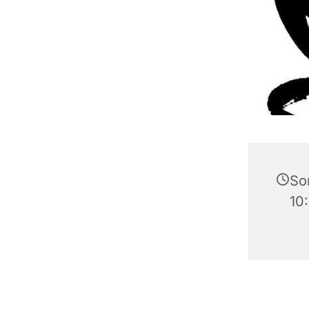
Son
10