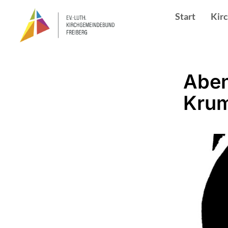
Start
Kir
Aben
Kru